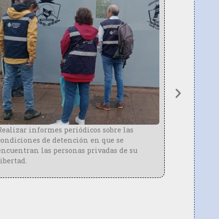
Elaborar pro
recomendaci
pueden adop
de las práct
encierro.
lizar informes periódicos sobre las
diciones de detención en que se
uentran las personas privadas de su
ertad.